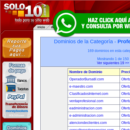
Dominios de la Categoría -
Prof
169 dominios en esta categ
Mostrando 1 de 150
Ver siguientes 19 >>
Nombre de Dominio
Prec
OperadorBursatil.com
Ofert
e-maestro.com
Ofert
ClasificadosInternet.com
Ofert
ventaprofesional.com
Ofert
eadministracion.com
Ofert
e-administracion.com
Ofert
atenciondeclientes.com
Ofert