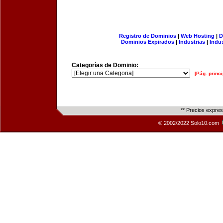
Registro de Dominios
|
Web Hosting
|
D
Dominios Expirados
|
Industrias
|
Indu
Categorías de Dominio:
[Pág. princi
** Precios expre
© 2002/2022 Solo10.com