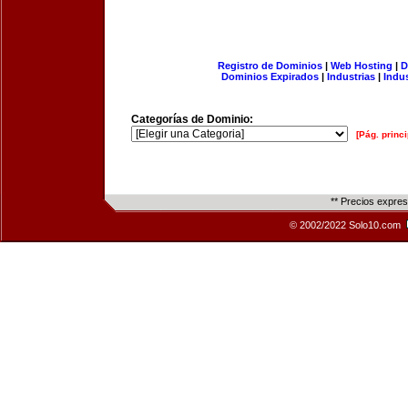
Registro de Dominios
|
Web Hosting
|
D
Dominios Expirados
|
Industrias
|
Indu
Categorías de Dominio:
[Pág. princi
** Precios expre
© 2002/2022 Solo10.com