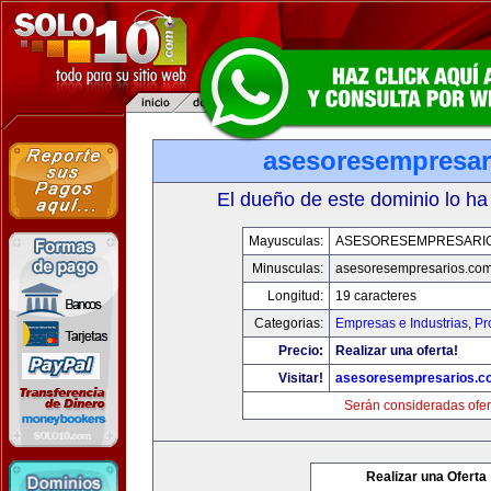
asesoresempresar
El dueño de este dominio lo ha
Mayusculas:
ASESORESEMPRESARI
Minusculas:
asesoresempresarios.co
Longitud:
19 caracteres
Categorias:
Empresas e Industrias
,
Pr
Precio:
Realizar una oferta!
Visitar!
asesoresempresarios.c
Serán consideradas ofer
Realizar una Oferta