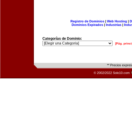
Registro de Dominios
|
Web Hosting
|
D
Dominios Expirados
|
Industrias
|
Indu
Categorías de Dominio:
[Pág. princi
** Precios expre
© 2002/2022 Solo10.com