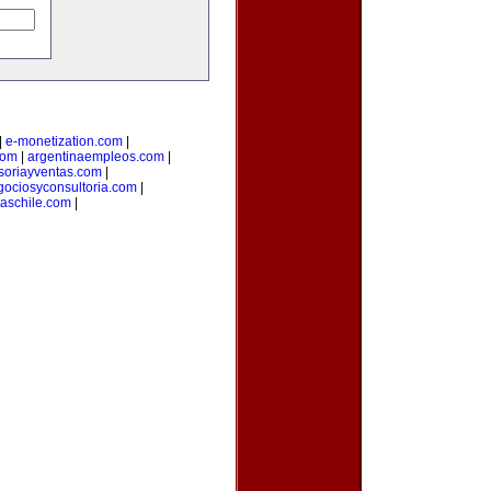
|
e-monetization.com
|
com
|
argentinaempleos.com
|
soriayventas.com
|
gociosyconsultoria.com
|
taschile.com
|