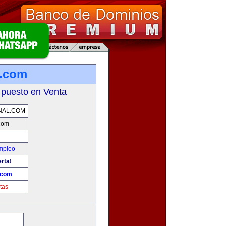
l.com
 puesto en Venta
NAL.COM
com
Empleo
erta!
.com
tas