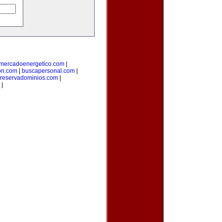
mercadoenergetico.com
|
on.com
|
buscapersonal.com
|
reservadominios.com
|
|