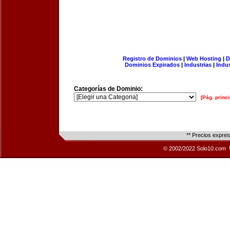
Registro de Dominios
|
Web Hosting
|
D
Dominios Expirados
|
Industrias
|
Indu
Categorías de Dominio:
[Pág. princi
** Precios expre
© 2002/2022 Solo10.com