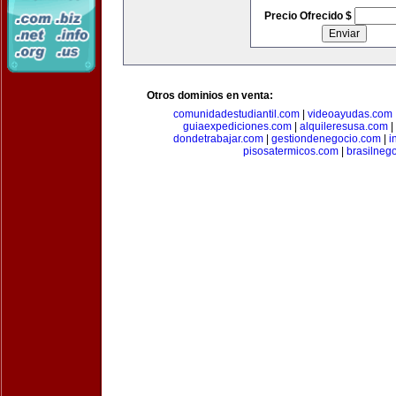
Precio Ofrecido $
Otros dominios en venta:
comunidadestudiantil.com
|
videoayudas.com
guiaexpediciones.com
|
alquileresusa.com
|
dondetrabajar.com
|
gestiondenegocio.com
|
i
pisosatermicos.com
|
brasilneg