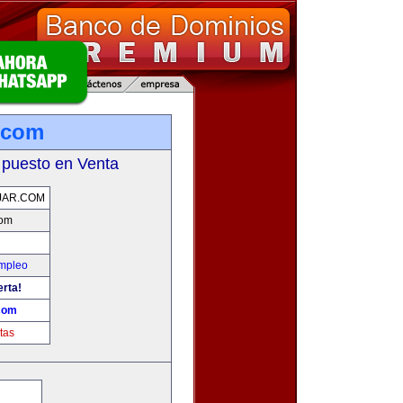
.com
 puesto en Venta
JAR.COM
com
Empleo
erta!
com
tas