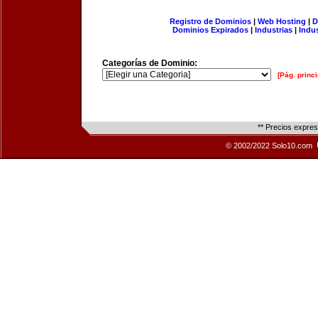
Registro de Dominios
|
Web Hosting
|
D
Dominios Expirados
|
Industrias
|
Indu
Categorías de Dominio:
[Pág. princi
** Precios expre
© 2002/2022 Solo10.com