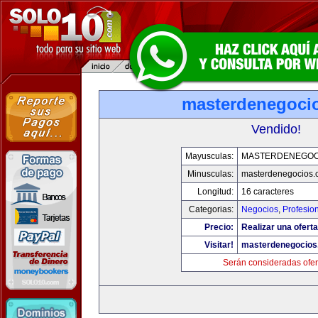
masterdenegoci
Vendido!
Mayusculas:
MASTERDENEGOC
Minusculas:
masterdenegocios.
Longitud:
16 caracteres
Categorias:
Negocios
,
Profesio
Precio:
Realizar una oferta
Visitar!
masterdenegocios
Serán consideradas ofer