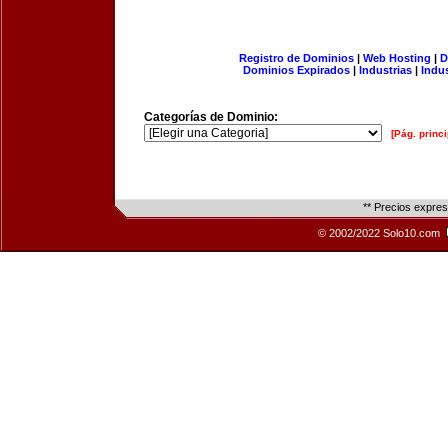
Registro de Dominios
|
Web Hosting
|
D
Dominios Expirados
|
Industrias
|
Indu
Categorías de Dominio:
[Pág. princi
** Precios expre
© 2002/2022 Solo10.com