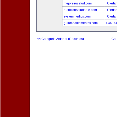
mejoresusalud.com
Ofertar
nutricionsaludable.com
Ofertar
systemmedics.com
Ofertar
guiamedicamentos.com
$449.
<< Categoria Anterior (Recursos)
Cat