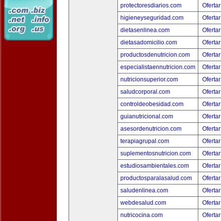
protectoresdiarios.com
Ofertar
higieneyseguridad.com
Ofertar
dietasenlinea.com
Ofertar
dietasadomicilio.com
Ofertar
productosdenutricion.com
Ofertar
especialistaennutricion.com
Ofertar
nutricionsuperior.com
Ofertar
saludcorporal.com
Ofertar
controldeobesidad.com
Ofertar
guianutricional.com
Ofertar
asesordenutricion.com
Ofertar
terapiagrupal.com
Ofertar
suplementosnutricion.com
Ofertar
estudiosambientales.com
Ofertar
productosparalasalud.com
Ofertar
saludenlinea.com
Ofertar
webdesalud.com
Ofertar
nutricocina.com
Ofertar