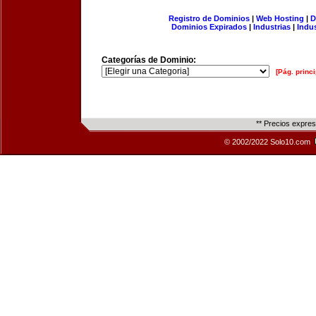
Registro de Dominios
|
Web Hosting
|
D
Dominios Expirados
|
Industrias
|
Indu
Categorías de Dominio:
[Pág. princi
** Precios expre
© 2002/2022 Solo10.com