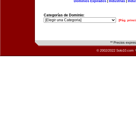
Dominios Expirados
|
Industrias
|
Indu
Categorías de Dominio:
[Pág. princi
** Precios expre
© 2002/2022 Solo10.com