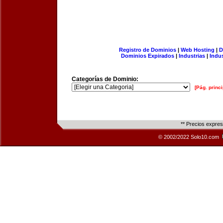
Registro de Dominios
|
Web Hosting
|
D
Dominios Expirados
|
Industrias
|
Indu
Categorías de Dominio:
[Pág. princi
** Precios expre
© 2002/2022 Solo10.com