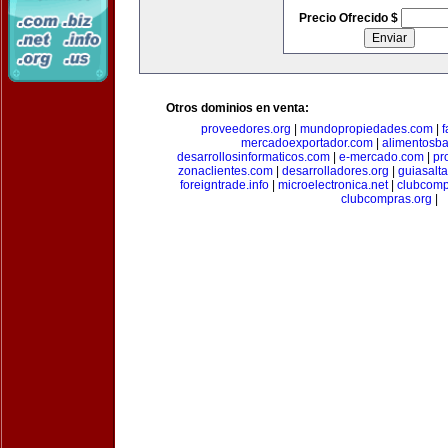
Precio Ofrecido $
Otros dominios en venta:
proveedores.org
|
mundopropiedades.com
|
f
mercadoexportador.com
|
alimentosb
desarrollosinformaticos.com
|
e-mercado.com
|
pr
zonaclientes.com
|
desarrolladores.org
|
guiasalt
foreigntrade.info
|
microelectronica.net
|
clubcom
clubcompras.org
|