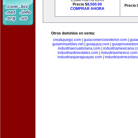
COMPRAR AHORA
Precio $
8,500.00
Precio 
COMPRAR AHORA
Otros dominios en venta:
creatujuego.com
|
guiacomercioexterior.com
|
guiae
guiainmuebles.net
|
guiajujuy.com
|
guiaproveedor
industriaecuatoriana.com
|
industriamexicana.
industriasforestales.com
|
industriasmexico.com
industriasparaguayas.com
|
industriavenezolan