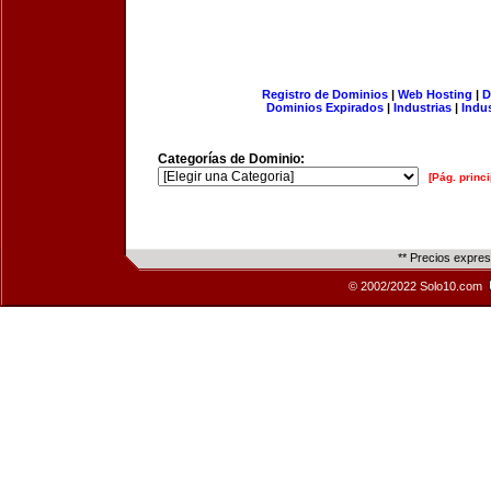
Registro de Dominios
|
Web Hosting
|
D
Dominios Expirados
|
Industrias
|
Indu
Categorías de Dominio:
[Pág. princi
** Precios expre
© 2002/2022 Solo10.com