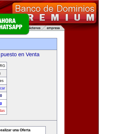
g
 puesto en Venta
ORG
g
res
icar
00
g
tas
ealizar una Oferta