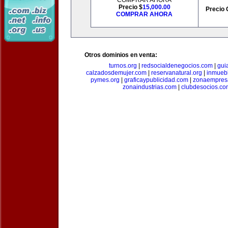
COMPRAR AHORA
Precio $
15,000.00
Precio 
COMPRAR AHORA
Otros dominios en venta:
turnos.org
|
redsocialdenegocios.com
|
gui
calzadosdemujer.com
|
reservanatural.org
|
inmueb
pymes.org
|
graficaypublicidad.com
|
zonaempresa
zonaindustrias.com
|
clubdesocios.co