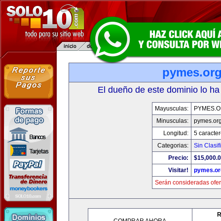
pymes.or
El dueño de este dominio lo ha
Mayusculas:
PYMES.
Minusculas:
pymes.or
Longitud:
5 caracte
Categorias:
Sin Clasif
Precio:
$15,000.
Visitar!
pymes.or
Serán consideradas ofer
R