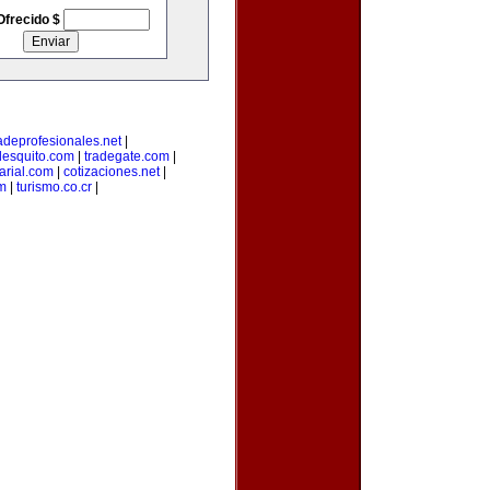
Ofrecido $
adeprofesionales.net
|
lesquito.com
|
tradegate.com
|
rial.com
|
cotizaciones.net
|
m
|
turismo.co.cr
|