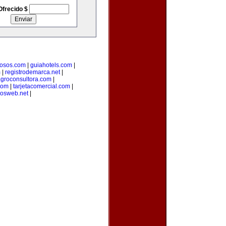
Ofrecido $
osos.com
|
guiahotels.com
|
m
|
registrodemarca.net
|
groconsultora.com
|
com
|
tarjetacomercial.com
|
iosweb.net
|