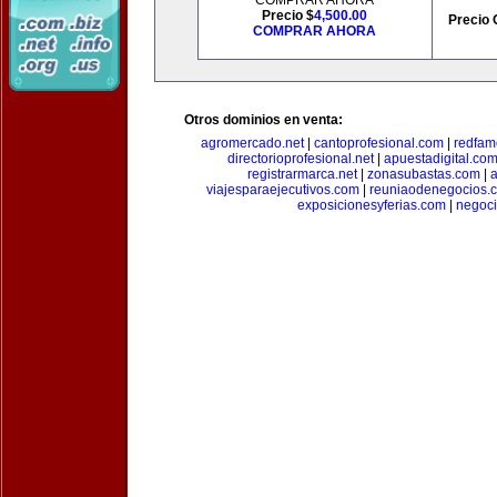
COMPRAR AHORA
Precio $
4,500.00
Precio 
COMPRAR AHORA
Otros dominios en venta:
agromercado.net
|
cantoprofesional.com
|
redfam
directorioprofesional.net
|
apuestadigital.co
registrarmarca.net
|
zonasubastas.com
|
a
viajesparaejecutivos.com
|
reuniaodenegocios.
exposicionesyferias.com
|
negoc