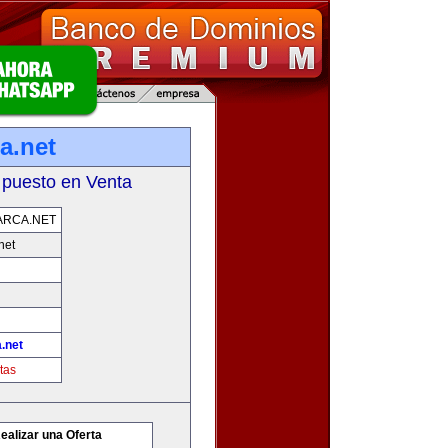
a.net
 puesto en Venta
ARCA.NET
net
.net
tas
ealizar una Oferta