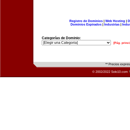
Registro de Dominios
|
Web Hosting
|
D
Dominios Expirados
|
Industrias
|
Indu
Categorías de Dominio:
[Pág. princi
** Precios expre
© 2002/2022 Solo10.com