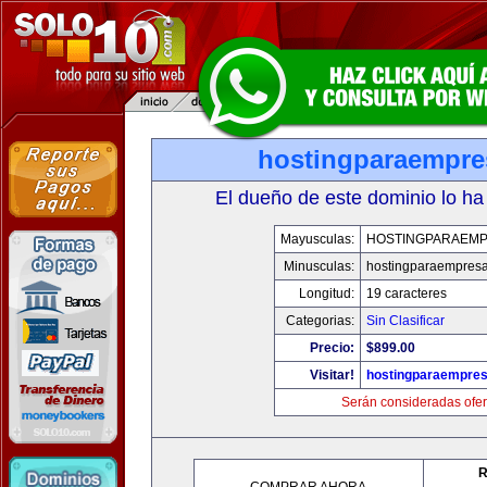
hostingparaempr
El dueño de este dominio lo ha
Mayusculas:
HOSTINGPARAEM
Minusculas:
hostingparaempres
Longitud:
19 caracteres
Categorias:
Sin Clasificar
Precio:
$899.00
Visitar!
hostingparaempre
Serán consideradas ofer
R