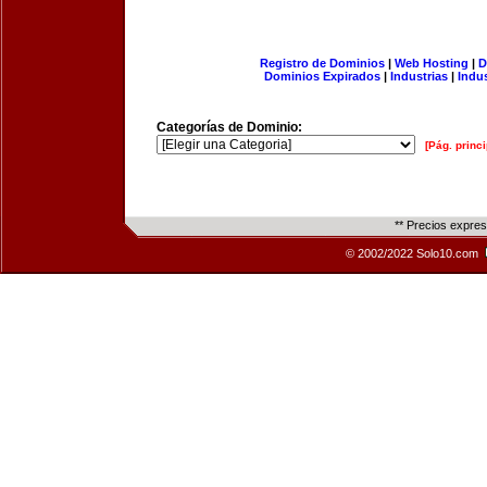
Registro de Dominios
|
Web Hosting
|
D
Dominios Expirados
|
Industrias
|
Indu
Categorías de Dominio:
[Pág. princi
** Precios expre
© 2002/2022 Solo10.com