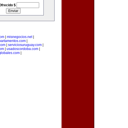
Ofrecido $
com
|
misnegocios.net
|
partamentos.com
|
com
|
serviciosuruguay.com
|
com
|
usadoscordoba.com
|
lobales.com
|