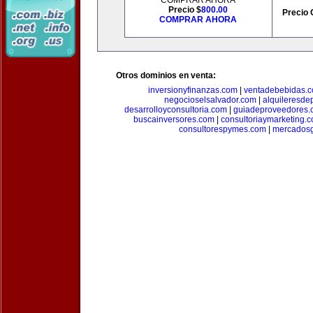
COMPRAR AHORA
Precio $
800.00
Precio 
COMPRAR AHORA
Otros dominios en venta:
inversionyfinanzas.com
|
ventadebebidas.
negocioselsalvador.com
|
alquileresde
desarrolloyconsultoria.com
|
guiadeproveedores.
buscainversores.com
|
consultoriaymarketing.
consultorespymes.com
|
mercadosg