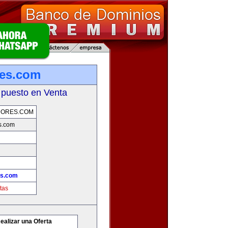
res.com
 puesto en Venta
DORES.COM
s.com
es.com
tas
ealizar una Oferta