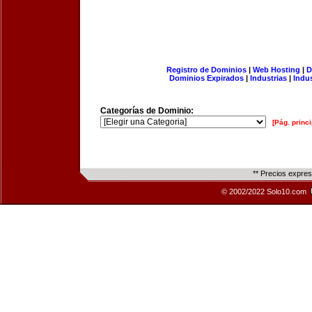
Registro de Dominios
|
Web Hosting
|
D
Dominios Expirados
|
Industrias
|
Indu
Categorías de Dominio:
[Pág. princi
** Precios expre
© 2002/2022 Solo10.com