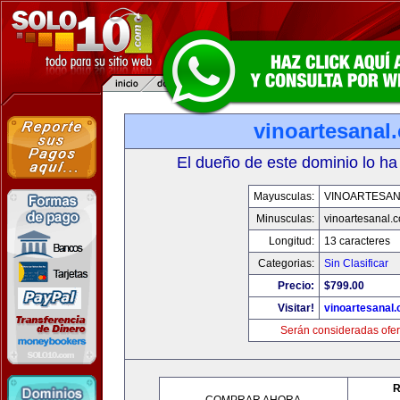
vinoartesanal
El dueño de este dominio lo ha
Mayusculas:
VINOARTESAN
Minusculas:
vinoartesanal.
Longitud:
13 caracteres
Categorias:
Sin Clasificar
Precio:
$799.00
Visitar!
vinoartesanal
Serán consideradas ofer
R