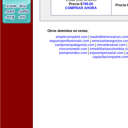
COMPRAR AHORA
Precio $
799.00
Precio 
COMPRAR AHORA
Otros dominios en venta:
empleosmadrid.com
|
madridbienesraices.co
segurosprofissionais.com
|
venezuelanegocios.co
camposenpatagonia.com
|
vinoartesanal.com
|
concursoweb.com
|
inmobiliariascolombia.
tuemprendes.com
|
expoempresarial.com
|
a
capacitacionpyme.co