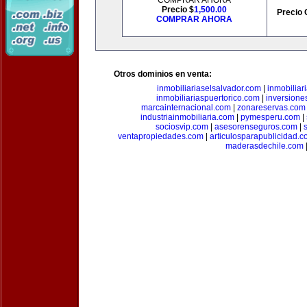
COMPRAR AHORA
Precio $
1,500.00
Precio 
COMPRAR AHORA
Otros dominios en venta:
inmobiliariaselsalvador.com
|
inmobilia
inmobiliariaspuertorico.com
|
inversione
marcainternacional.com
|
zonareservas.com
industriainmobiliaria.com
|
pymesperu.com
|
sociosvip.com
|
asesorenseguros.com
|
ventapropiedades.com
|
articulosparapublicidad.
maderasdechile.com