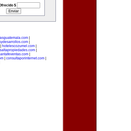
Ofrecido $
riasguatemala.com
|
sydesarrollos.com
|
|
hotelescozumel.com
|
saltapropiedades.com
|
santafeventas.com
|
com
|
consultaporinternet.com
|
|