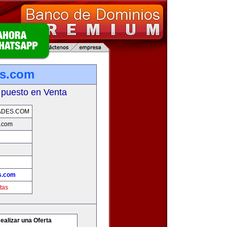
es.com
 puesto en Venta
ADES.COM
s.com
s.com
tas
ealizar una Oferta