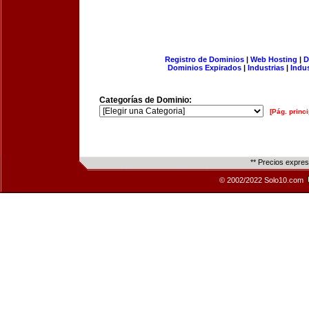
Registro de Dominios
|
Web Hosting
|
D
Dominios Expirados
|
Industrias
|
Indu
Categorías de Dominio:
[Pág. princi
** Precios expre
© 2002/2022 Solo10.com