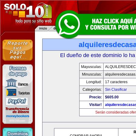
alquileresdecas
El dueño de este dominio lo ha
Mayusculas:
ALQUILERESDE
Minusculas:
alquileresdecasas
Longitud:
17 caracteres
Categorias:
Sin Clasificar
Precio:
$605.00
Visitar!
alquileresdecasa
Serán consideradas ofer
R