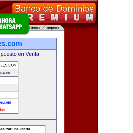
es.com
 puesto en Venta
BLES.COM
s.com
es.com
tas
ealizar una Oferta