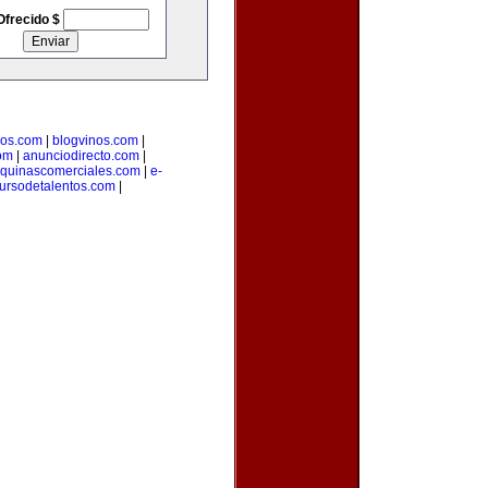
Ofrecido $
ios.com
|
blogvinos.com
|
om
|
anunciodirecto.com
|
quinascomerciales.com
|
e-
ursodetalentos.com
|