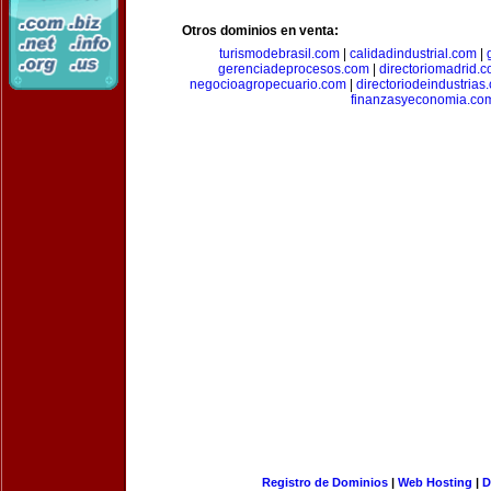
Otros dominios en venta:
turismodebrasil.com
|
calidadindustrial.com
|
gerenciadeprocesos.com
|
directoriomadrid.
negocioagropecuario.com
|
directoriodeindustrias
finanzasyeconomia.co
Registro de Dominios
|
Web Hosting
|
D