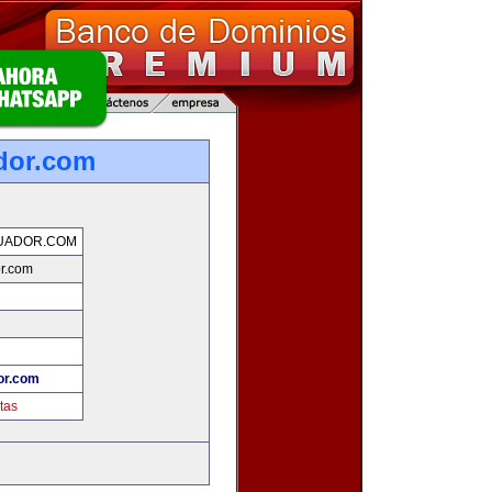
dor.com
UADOR.COM
r.com
or.com
tas