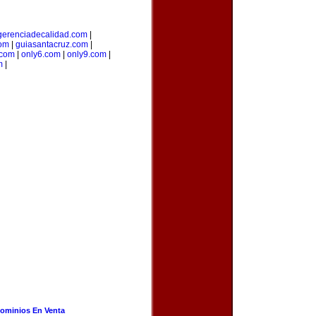
gerenciadecalidad.com
|
com
|
guiasantacruz.com
|
.com
|
only6.com
|
only9.com
|
m
|
ominios En Venta