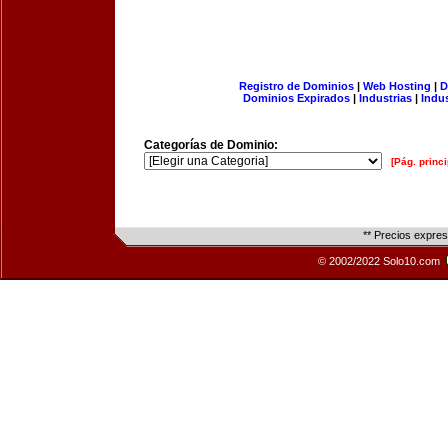
Registro de Dominios
|
Web Hosting
|
D
Dominios Expirados
|
Industrias
|
Indu
Categorías de Dominio:
[Pág. princi
** Precios expre
© 2002/2022 Solo10.com