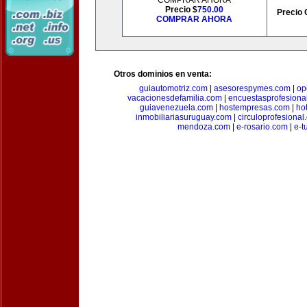
COMPRAR AHORA
Precio $
750.00
Precio 
COMPRAR AHORA
Otros dominios en venta:
guiautomotriz.com
|
asesorespymes.com
|
op
vacacionesdefamilia.com
|
encuestasprofesiona
guiavenezuela.com
|
hostempresas.com
|
ho
inmobiliariasuruguay.com
|
circuloprofesional
mendoza.com
|
e-rosario.com
|
e-