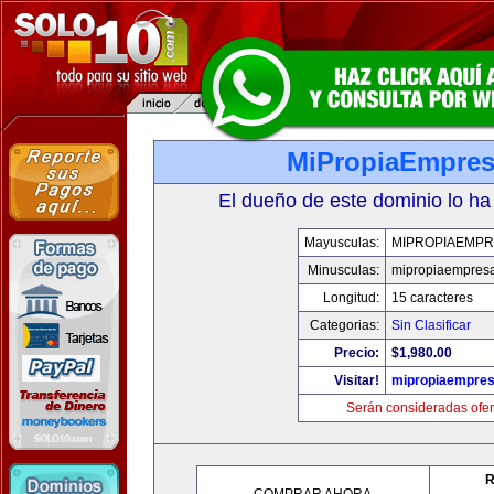
MiPropiaEmpre
El dueño de este dominio lo ha
Mayusculas:
MIPROPIAEMPR
Minusculas:
mipropiaempres
Longitud:
15 caracteres
Categorias:
Sin Clasificar
Precio:
$1,980.00
Visitar!
mipropiaempre
Serán consideradas ofer
R