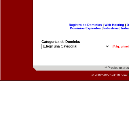
Registro de Dominios
|
Web Hosting
|
D
Dominios Expirados
|
Industrias
|
Indu
Categorías de Dominio:
[Pág. princi
** Precios expre
© 2002/2022 Solo10.com