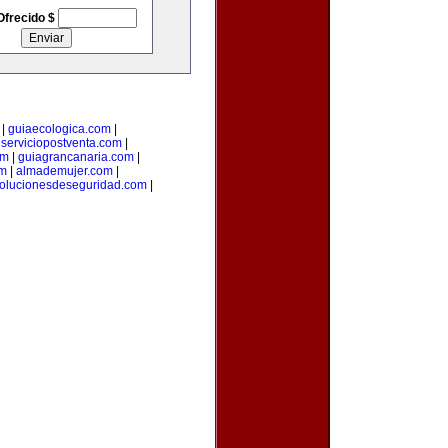
Ofrecido $
|
guiaecologica.com
|
|
serviciopostventa.com
|
om
|
guiagrancanaria.com
|
om
|
almademujer.com
|
olucionesdeseguridad.com
|