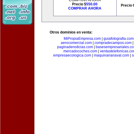
COMPRAR AHORA
Precio $
550.00
Precio 
COMPRAR AHORA
Otros dominios en venta:
MiPropiaEmpresa.com
|
guiafotografia.com
aerocomercial.com
|
compradecampos.com
paginadenoticias.com
|
basesempresariales.c
mercadocoches.com
|
ventastelefonicas.c
empresaecologica.com
|
maquinarianaval.com
|
s