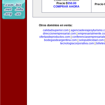
COMPRAR AHORA
Precio $
550.00
Precio 
COMPRAR AHORA
Otros dominios en venta:
calidadsuperior.com
|
agenciadeviajesyturismo.
direccionempresarial.com
|
empresarialmente.c
ofertasdeproductos.com
|
conferenciasempresarial
bodegasdeargentina.com
|
solopublicidad.com
tecnologiacorporativa.com
|
billet