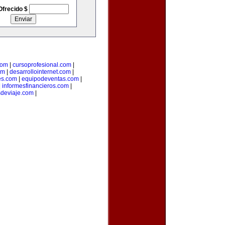
Ofrecido $
com
|
cursoprofesional.com
|
om
|
desarrollointernet.com
|
es.com
|
equipodeventas.com
|
|
informesfinancieros.com
|
esdeviaje.com
|