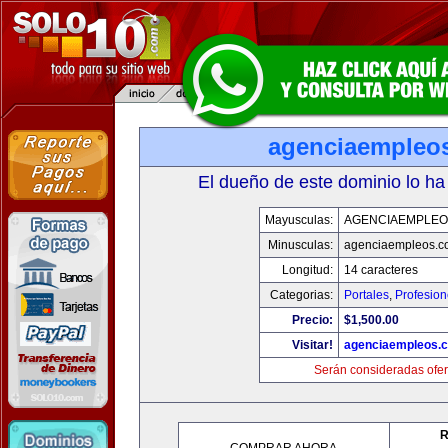
agenciaempleo
El dueño de este dominio lo ha
Mayusculas:
AGENCIAEMPLEO
Minusculas:
agenciaempleos.c
Longitud:
14 caracteres
Categorias:
Portales
,
Profesio
Precio:
$1,500.00
Visitar!
agenciaempleos.
Serán consideradas ofer
R