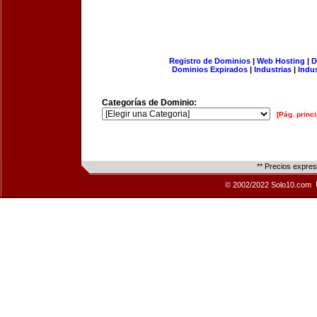
Registro de Dominios
|
Web Hosting
|
D
Dominios Expirados
|
Industrias
|
Indu
Categorías de Dominio:
[Pág. princi
** Precios expre
© 2002/2022 Solo10.com