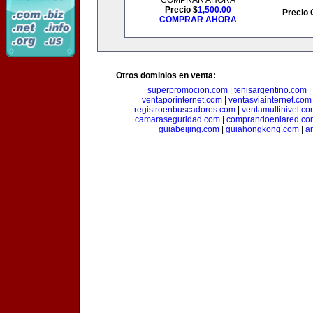
COMPRAR AHORA
Precio $
1,500.00
Precio 
COMPRAR AHORA
Otros dominios en venta:
superpromocion.com
|
tenisargentino.com
|
ventaporinternet.com
|
ventasviainternet.com
registroenbuscadores.com
|
ventamultinivel.c
camaraseguridad.com
|
comprandoenlared.co
guiabeijing.com
|
guiahongkong.com
|
a