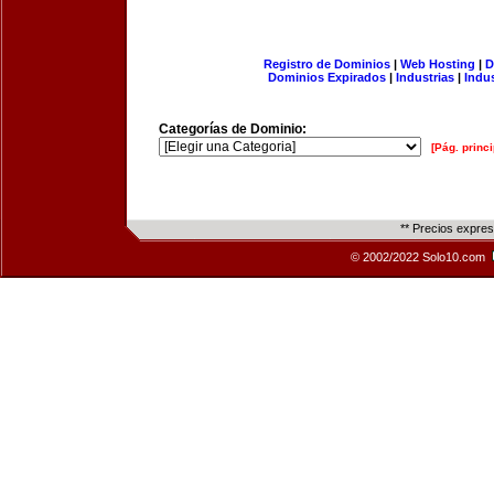
Registro de Dominios
|
Web Hosting
|
D
Dominios Expirados
|
Industrias
|
Indu
Categorías de Dominio:
[Pág. princi
** Precios expre
© 2002/2022 Solo10.com