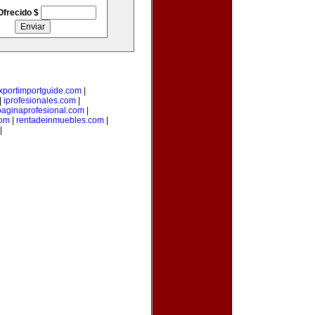
Ofrecido $
xportimportguide.com
|
|
iprofesionales.com
|
paginaprofesional.com
|
com
|
rentadeinmuebles.com
|
|