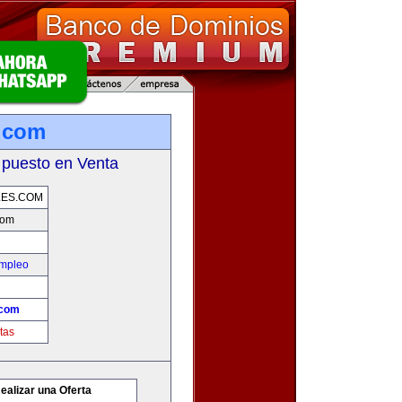
s.com
 puesto en Venta
LES.COM
com
Empleo
.com
tas
ealizar una Oferta