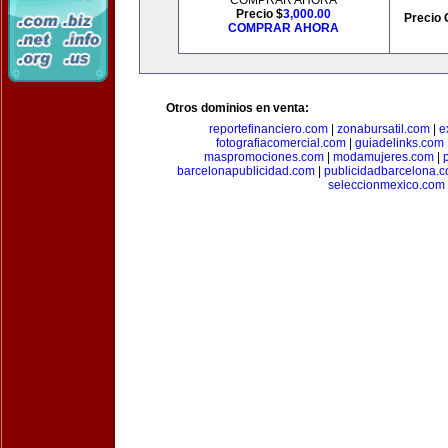
COMPRAR AHORA
Precio $
3,000.00
Precio 
COMPRAR AHORA
Otros dominios en venta:
reportefinanciero.com
|
zonabursatil.com
|
e
fotografiacomercial.com
|
guiadelinks.com
maspromociones.com
|
modamujeres.com
|
barcelonapublicidad.com
|
publicidadbarcelona.
seleccionmexico.com