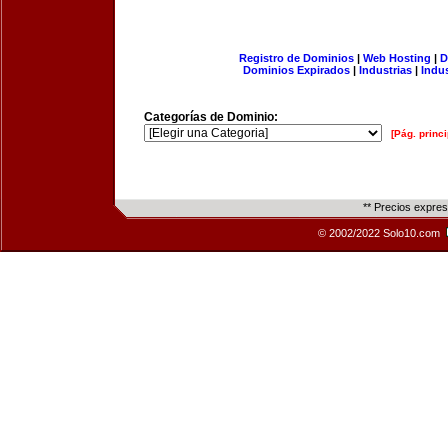
Registro de Dominios
|
Web Hosting
|
D
Dominios Expirados
|
Industrias
|
Indu
Categorías de Dominio:
[Pág. princi
** Precios expre
© 2002/2022 Solo10.com